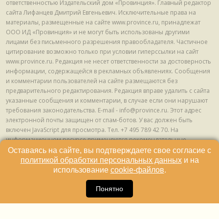
ответственностью Издательский дом «Провинция». Главный редактор
сайта Лифанцев Дмитрий Евгеньевич. Исключительные права на
материалы, размещенные на сайте www.province.ru, принадлежат
ООО ИД «Провинция» и не могут быть использованы другими
лицами без письменного разрешения правообладателя. Частичное
цитирование возможно только при условии гиперссылки на сайт
www.province.ru. Редакция не несет ответственности за достоверность
информации, содержащейся в рекламных объявлениях. Сообщения
и комментарии пользователей на сайте размещаются без
предварительного редактирования. Редакция вправе удалить с сайта
указанные сообщения и комментарии, в случае если они нарушают
требования законодательства. E-mail - info@province.ru. Этот адрес
электронной почты защищен от спам-ботов. У вас должен быть
включен JavaScript для просмотра. Tел. +7 495 789 42 70. На
информационном ресурсе применяются рекомендательные
технологии (информационные технологии предоставления
Оставаясь на сайте, вы подтверждаете свое согласие с
информации на основе сбора, систематизации и анализа сведений,
политикой обработки персональных данных
и на
относящихся к предпочтениям пользователей сети "Интернет",
использование
cookie-файлов
.
находящихся на территории Российской Федерации) © ООО ИД
16
«Провинция», 2013 - 2024г.
Понятно