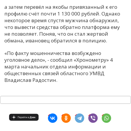
а затем перевёл на якобы привязанный к его
С
профилю счёт почти 1 130 000 рублей. Однако
Е
некоторое время спустя мужчина обнаружил,
что вывести средства обратно платформа ему
И
не позволяет. Поняв, что он стал жертвой
обмана, ивановец обратился в полицию.
Т
К
«По факту мошенничества возбуждено
уголовное дело»,
-
сообщил «Хронометру» 4
марта начальник отдела информации и
У
общественных связей областного УМВД
Владислав Радостин.
Х
М
Ч
Н
Я