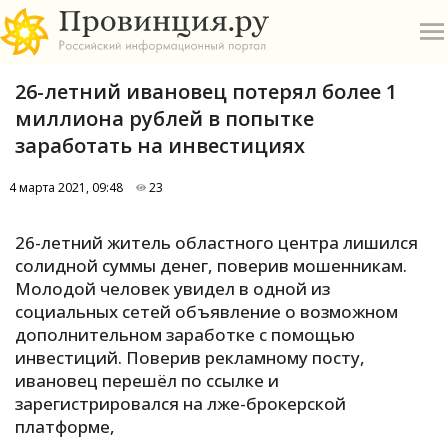
26-летний ивановец потерял более 1
миллиона рублей в попытке
заработать на инвестициях
4 марта 2021, 09:48
23
О
26-летний житель областного центра лишился
А
солидной суммы денег, поверив мошенникам.
Молодой человек увидел в одной из
П
социальных сетей объявление о возможном
Б
дополнительном заработке с помощью
инвестиций. Поверив рекламному посту,
В
ивановец перешёл по ссылке и
Р
зарегистрировался на лже-брокерской
платформе,