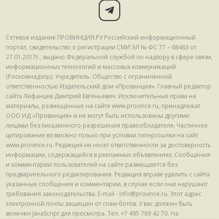
Сетевое издание ПРОВИНЦИЯ.РУ Российский информационный
портал, свидетельство о регистрации СМИ ЭЛ № ФС 77 – 68463 от
27.01.2017г., выдано Федеральной службой по надзору в сфере связи,
информационных технологий и массовых коммуникаций
(Роскомнадзор). Учредитель: Общество с ограниченной
ответственностью Издательский дом «Провинция». Главный редактор
сайта Лифанцев Дмитрий Евгеньевич. Исключительные права на
материалы, размещенные на сайте www.province.ru, принадлежат
ООО ИД «Провинция» и не могут быть использованы другими
лицами без письменного разрешения правообладателя. Частичное
цитирование возможно только при условии гиперссылки на сайт
www.province.ru. Редакция не несет ответственности за достоверность
информации, содержащейся в рекламных объявлениях. Сообщения
и комментарии пользователей на сайте размещаются без
предварительного редактирования. Редакция вправе удалить с сайта
указанные сообщения и комментарии, в случае если они нарушают
требования законодательства. E-mail - info@province.ru. Этот адрес
электронной почты защищен от спам-ботов. У вас должен быть
включен JavaScript для просмотра. Tел. +7 495 789 42 70. На