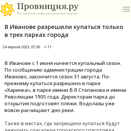
В Иванове разрешили купаться только
в трех парках города
24 апреля 2023, 07:36
11
О
В Иванове с 1 июня начнется купальный сезон.
По сообщению администрации города
А
Иваново, закончится сезон 31 августа. По-
прежнему купаться разрешено в парке
П
«Харинка», в парке имени В.Я Степанова и имени
Б
Революции 1905 года. Директорам парка до
открытия подготовят пляжи. Водолазы уже
В
вовсю расчищают дно реки.
Р
Также в местах, где запрещено купаться будут
дежурить спасатели городского спасотряда.