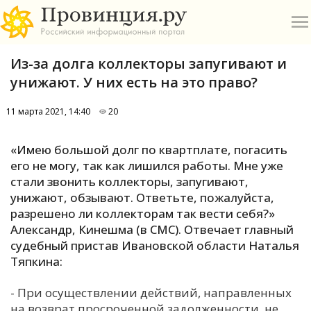
Из-за долга коллекторы запугивают и
унижают. У них есть на это право?
11 марта 2021, 14:40
20
О
«Имею большой долг по квартплате, погасить
его не могу, так как лишился работы. Мне уже
А
стали звонить коллекторы, запугивают,
унижают, обзывают. Ответьте, пожалуйста,
П
разрешено ли коллекторам так вести себя?»
Б
Александр, Кинешма (в СМС). Отвечает главный
судебный пристав Ивановской области Наталья
В
Тяпкина:
Р
- При осуществлении действий, направленных
на возврат просроченной задолженности, не