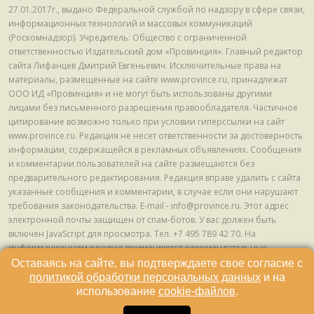
27.01.2017г., выдано Федеральной службой по надзору в сфере связи,
информационных технологий и массовых коммуникаций
(Роскомнадзор). Учредитель: Общество с ограниченной
ответственностью Издательский дом «Провинция». Главный редактор
сайта Лифанцев Дмитрий Евгеньевич. Исключительные права на
материалы, размещенные на сайте www.province.ru, принадлежат
ООО ИД «Провинция» и не могут быть использованы другими
лицами без письменного разрешения правообладателя. Частичное
цитирование возможно только при условии гиперссылки на сайт
www.province.ru. Редакция не несет ответственности за достоверность
информации, содержащейся в рекламных объявлениях. Сообщения
и комментарии пользователей на сайте размещаются без
предварительного редактирования. Редакция вправе удалить с сайта
указанные сообщения и комментарии, в случае если они нарушают
требования законодательства. E-mail - info@province.ru. Этот адрес
электронной почты защищен от спам-ботов. У вас должен быть
включен JavaScript для просмотра. Tел. +7 495 789 42 70. На
информационном ресурсе применяются рекомендательные
технологии (информационные технологии предоставления
Оставаясь на сайте, вы подтверждаете свое согласие с
информации на основе сбора, систематизации и анализа сведений,
политикой обработки персональных данных
и на
относящихся к предпочтениям пользователей сети "Интернет",
использование
cookie-файлов
.
находящихся на территории Российской Федерации) © ООО ИД