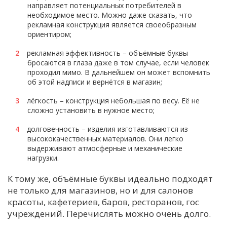
направляет потенциальных потребителей в
С
необходимое место. Можно даже сказать, что
рекламная конструкция является своеобразным
Е
ориентиром;
рекламная эффективность – объёмные буквы
И
бросаются в глаза даже в том случае, если человек
Т
проходил мимо. В дальнейшем он может вспомнить
об этой надписи и вернётся в магазин;
К
лёгкость – конструкция небольшая по весу. Её не
сложно установить в нужное место;
У
долговечность – изделия изготавливаются из
высококачественных материалов. Они легко
выдерживают атмосферные и механические
Х
нагрузки.
М
Ч
К тому же, объёмные буквы идеально подходят
не только для магазинов, но и для салонов
Н
красоты, кафетериев, баров, ресторанов, гос
Я
учреждений. Перечислять можно очень долго.