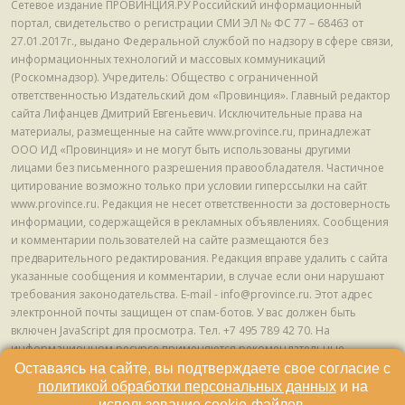
Сетевое издание ПРОВИНЦИЯ.РУ Российский информационный
портал, свидетельство о регистрации СМИ ЭЛ № ФС 77 – 68463 от
27.01.2017г., выдано Федеральной службой по надзору в сфере связи,
информационных технологий и массовых коммуникаций
(Роскомнадзор). Учредитель: Общество с ограниченной
ответственностью Издательский дом «Провинция». Главный редактор
сайта Лифанцев Дмитрий Евгеньевич. Исключительные права на
материалы, размещенные на сайте www.province.ru, принадлежат
ООО ИД «Провинция» и не могут быть использованы другими
лицами без письменного разрешения правообладателя. Частичное
цитирование возможно только при условии гиперссылки на сайт
www.province.ru. Редакция не несет ответственности за достоверность
информации, содержащейся в рекламных объявлениях. Сообщения
и комментарии пользователей на сайте размещаются без
предварительного редактирования. Редакция вправе удалить с сайта
указанные сообщения и комментарии, в случае если они нарушают
требования законодательства. E-mail - info@province.ru. Этот адрес
электронной почты защищен от спам-ботов. У вас должен быть
включен JavaScript для просмотра. Tел. +7 495 789 42 70. На
информационном ресурсе применяются рекомендательные
технологии (информационные технологии предоставления
Оставаясь на сайте, вы подтверждаете свое согласие с
информации на основе сбора, систематизации и анализа сведений,
политикой обработки персональных данных
и на
относящихся к предпочтениям пользователей сети "Интернет",
использование
cookie-файлов
.