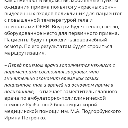
Как отмечают в ведомстве, мобильные пункты
ожидания приема появятся у «красных зон» –
С
выделенных входов поликлиник для пациентов
Е
с повышенной температурой тела и
признаками ОРВИ. Внутри будет тепло, светло,
И
оборудованное место для первичного приема.
Пациенты будут проходить доврачебный
Т
осмотр. По его результатам будет строиться
К
маршрутизация.
–
Перед приемом врача заполняется чек-лист с
У
параметрами состояния здоровья, что
значительно экономит время как самих
Х
пациентов, так и врачей на основном приме в
поликлинике,
– отмечает заместитель главного
М
врача по амбулаторно-поликлинической
Ч
помощи Кузбасской больницы скорой
Н
медицинской помощи им. М.А. Подгорбунского
Я
Ирина Петренко.