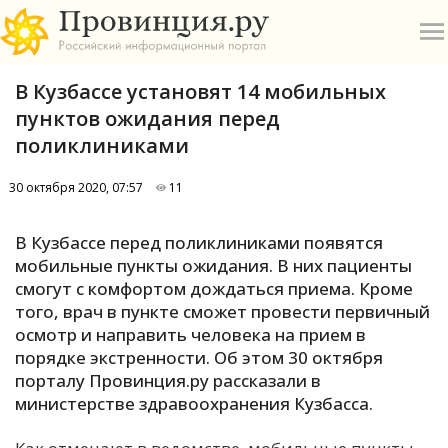
В Кузбассе установят 14 мобильных
пунктов ожидания перед
поликлиниками
30 октября 2020, 07:57
11
О
В Кузбассе перед поликлиниками появятся
А
мобильные пункты ожидания. В них пациенты
смогут с комфортом дождаться приема. Кроме
П
того, врач в пункте сможет провести первичный
Б
осмотр и направить человека на прием в
порядке экстренности. Об этом 30 октября
В
порталу Провинция.ру рассказали в
Р
министерстве здравоохранения Кузбасса.