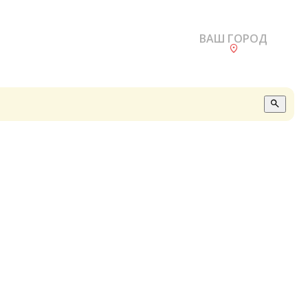
ВАШ ГОРОД
О
А
П
Б
В
Р
С
Е