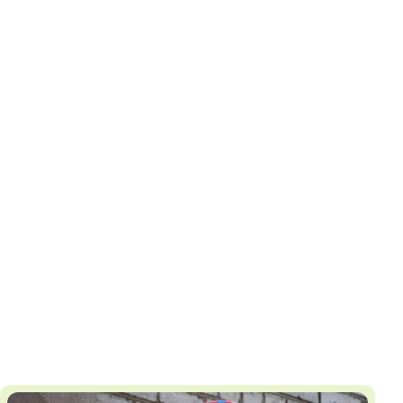
И
Т
К
У
Х
М
Ч
Н
Я