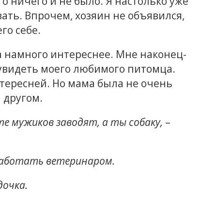
дто ничего и не было. Я настолько уже
вать. Впрочем, хозяин не объявился,
го себе.
а намного интереснее. Мне наконец-
 увидеть моего любимого питомца.
нтересней. Но мама была не очень
 другом.
е мужиков заводят, а ты собаку,
–
 работать ветеринаром.
дочка.