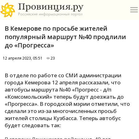
В Кемерове по просьбе жителей
популярный маршрут №40 продлили
до «Прогресса»
12 апреля 2023, 05:51
23
О
В отделе по работе со СМИ администрации
А
города Кемерова 12 апреля рассказали, что
автобусы маршрута №40 «Прогресс - д/п
П
«Комсомольский» теперь будут доезжать до
Б
«Прогресса». В городской мэрии отметили, что
сделали это из-за многочисленных просьб
В
жителей столицы Кузбасса. Теперь автобус
Р
будет следовать так: