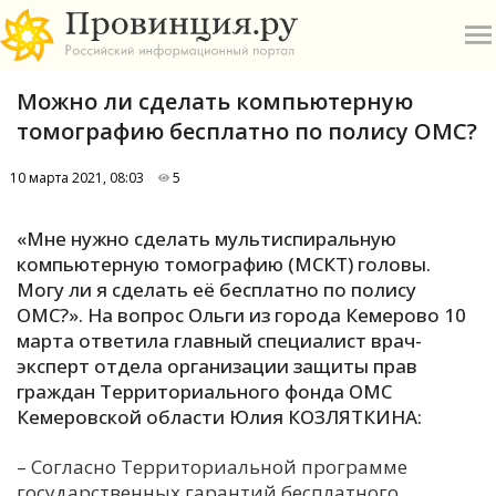
Можно ли сделать компьютерную
томографию бесплатно по полису ОМС?
10 марта 2021, 08:03
5
О
«Мне нужно сделать мультиспиральную
компьютерную томографию (МСКТ) головы.
А
Могу ли я сделать её бесплатно по полису
ОМС?». На вопрос Ольги из города Кемерово 10
П
марта ответила главный специалист врач-
Б
эксперт отдела организации защиты прав
граждан Территориального фонда ОМС
В
Кемеровской области Юлия КОЗЛЯТКИНА:
Р
– Согласно Территориальной программе
государственных гарантий бесплатного