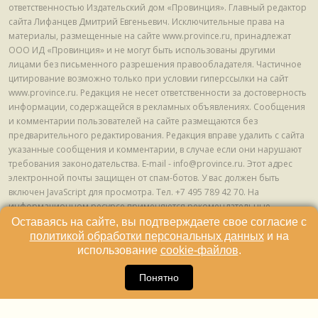
ответственностью Издательский дом «Провинция». Главный редактор
сайта Лифанцев Дмитрий Евгеньевич. Исключительные права на
материалы, размещенные на сайте www.province.ru, принадлежат
ООО ИД «Провинция» и не могут быть использованы другими
лицами без письменного разрешения правообладателя. Частичное
цитирование возможно только при условии гиперссылки на сайт
www.province.ru. Редакция не несет ответственности за достоверность
информации, содержащейся в рекламных объявлениях. Сообщения
и комментарии пользователей на сайте размещаются без
предварительного редактирования. Редакция вправе удалить с сайта
указанные сообщения и комментарии, в случае если они нарушают
требования законодательства. E-mail - info@province.ru. Этот адрес
электронной почты защищен от спам-ботов. У вас должен быть
включен JavaScript для просмотра. Tел. +7 495 789 42 70. На
информационном ресурсе применяются рекомендательные
технологии (информационные технологии предоставления
Оставаясь на сайте, вы подтверждаете свое согласие с
информации на основе сбора, систематизации и анализа сведений,
политикой обработки персональных данных
и на
относящихся к предпочтениям пользователей сети "Интернет",
использование
cookie-файлов
.
находящихся на территории Российской Федерации) © ООО ИД
16
«Провинция», 2013 - 2024г.
Понятно