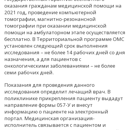
оказания гражданам медицинской помощи на
С
2021 год, проведение компьютерной
Е
томографии, магнитно-резонансной
томографии при оказании медицинской
помощи на амбулаторном этапе осуществляется
И
бесплатно. В Территориальной программе ОМС
Т
установлен следующий срок выполнения
К
исследования – не более 14 рабочих дней со дня
назначения, а для пациентов с
онкологическими заболеваниями – не более
У
семи рабочих дней.
Показания для проведения данного
Х
исследования определит лечащий врач. В
М
поликлинике прикрепления пациенту выдадут
Ч
направление формы 057-У и внесут
Н
информацию о пациенте на электронный
Я
портал. Медицинская организация-
исполнитель связывается с пациентом и