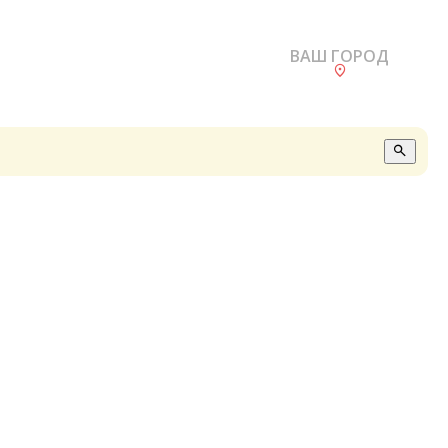
ВАШ ГОРОД
О
А
П
Б
В
Р
С
Е