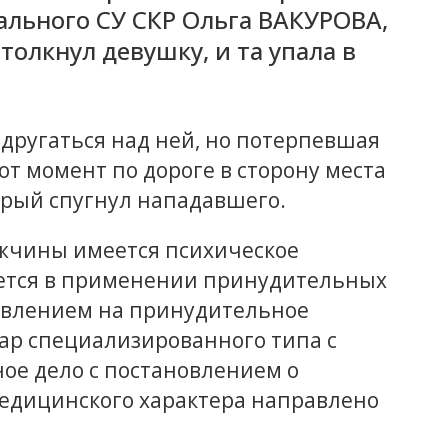
льного СУ СКР Ольга ВАКУРОВА,
олкнул девушку, и та упала в
ругаться над ней, но потерпевшая
от момент по дороге в сторону места
орый спугнул нападавшего.
ужчины имеется психическое
дается в применении принудительных
авлением на принудительное
ар специализированного типа с
е дело с постановлением о
дицинского характера направлено