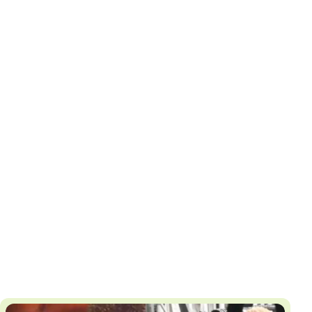
И
Т
К
У
Х
М
Ч
Н
Я