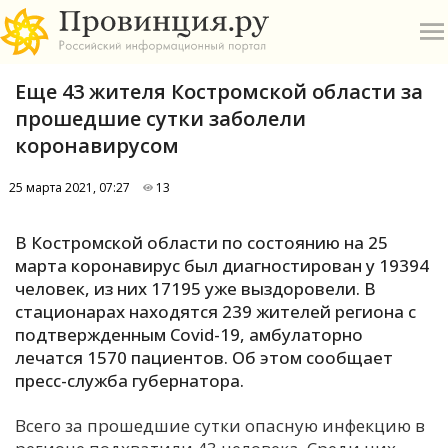
Еще 43 жителя Костромской области за
прошедшие сутки заболели
коронавирусом
25 марта 2021, 07:27
13
О
В Костромской области по состоянию на 25
А
марта коронавирус был диагностирован у 19394
человек, из них 17195 уже выздоровели. В
П
стационарах находятся 239 жителей региона с
Б
подтвержденным Covid-19, амбулаторно
лечатся 1570 пациентов. Об этом сообщает
В
пресс-служба губернатора.
Р
Всего за прошедшие сутки опасную инфекцию в