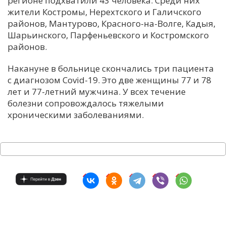
регионе подхватили 43 человека. Среди них
жители Костромы, Нерехтского и Галичского
С
районов, Мантурово, Красного-на-Волге, Кадыя,
Е
Шарьинского, Парфеньевского и Костромского
районов.
И
Накануне в больнице скончались три пациента
Т
с диагнозом Covid-19. Это две женщины 77 и 78
К
лет и 77-летний мужчина. У всех течение
болезни сопровождалось тяжелыми
хроническими заболеваниями.
У
Х
М
Ч
Н
Я