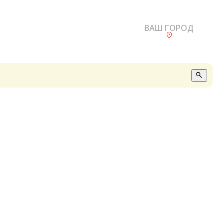
ВАШ ГОРОД
О
А
П
Б
В
Р
С
Е