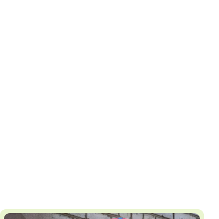
И
Т
К
У
Х
М
Ч
Н
Я