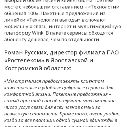
выбрали более тысячи клиентов. На третьем
месте с небольшим отставанием – «Технологии
С
общения 100». Пакетные предложения из
Е
линейки «Технологии выгоды» включают
мобильную связь, интернет и мультимедийную
И
платформу Wink. В пакете сервисы обходятся
абоненту дешевле, чем по отдельности.
Т
К
Роман Русских, директор филиала ПАО
«Ростелеком» в Ярославской и
Костромской областях:
У
«Мы стремимся предоставлять клиентам
Х
качественные и удобные цифровые сервисы для
М
комфортной жизни. Пакетные предложения –
Ч
самый простой способ получить максимальное
число услуг связи для всех членов семьи за
Н
невысокую стоимость. Кроме того, очень удобно,
Я
когда за все платишь одной суммой единожды в
месяц и не тратишь время на отслеживание