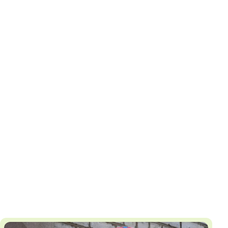
И
Т
К
У
Х
М
Ч
Н
Я