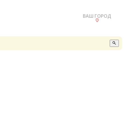
ВАШ ГОРОД
О
А
П
Б
В
Р
С
Е