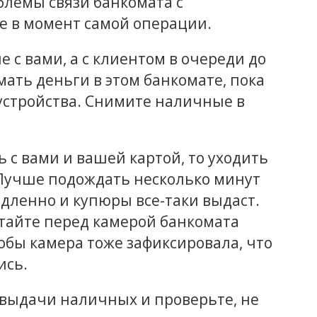
лемы связи банкомата с
 в момент самой операции.
 с вами, а с клиентом в очереди до
имать деньги в этом банкомате, пока
 устройства. Снимите наличные в
 с вами и вашей картой, то уходить
. Лучше подождать несколько минут
едленно и купюры все-таки выдаст.
итайте перед камерой банкомата
обы камера тоже зафиксировала, что
ись.
 выдачи наличных и проверьте, не