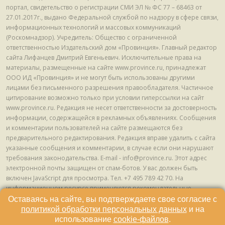
портал, свидетельство о регистрации СМИ ЭЛ № ФС 77 – 68463 от
27.01.2017г., выдано Федеральной службой по надзору в сфере связи,
информационных технологий и массовых коммуникаций
(Роскомнадзор). Учредитель: Общество с ограниченной
ответственностью Издательский дом «Провинция». Главный редактор
сайта Лифанцев Дмитрий Евгеньевич. Исключительные права на
материалы, размещенные на сайте www.province.ru, принадлежат
ООО ИД «Провинция» и не могут быть использованы другими
лицами без письменного разрешения правообладателя. Частичное
цитирование возможно только при условии гиперссылки на сайт
www.province.ru. Редакция не несет ответственности за достоверность
информации, содержащейся в рекламных объявлениях. Сообщения
и комментарии пользователей на сайте размещаются без
предварительного редактирования. Редакция вправе удалить с сайта
указанные сообщения и комментарии, в случае если они нарушают
требования законодательства. E-mail - info@province.ru. Этот адрес
электронной почты защищен от спам-ботов. У вас должен быть
включен JavaScript для просмотра. Tел. +7 495 789 42 70. На
информационном ресурсе применяются рекомендательные
технологии (информационные технологии предоставления
Оставаясь на сайте, вы подтверждаете свое согласие с
информации на основе сбора, систематизации и анализа сведений,
политикой обработки персональных данных
и на
относящихся к предпочтениям пользователей сети "Интернет",
использование
cookie-файлов
.