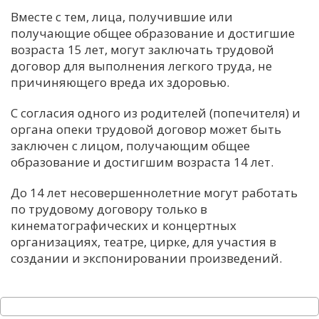
Вместе с тем, лица, получившие или
С
получающие общее образование и достигшие
Е
возраста 15 лет, могут заключать трудовой
договор для выполнения легкого труда, не
И
причиняющего вреда их здоровью.
Т
С согласия одного из родителей (попечителя) и
К
органа опеки трудовой договор может быть
заключен с лицом, получающим общее
образование и достигшим возраста 14 лет.
У
До 14 лет несовершеннолетние могут работать
по трудовому договору только в
Х
кинематографических и концертных
М
организациях, театре, цирке, для участия в
Ч
создании и экспонировании произведений.
Н
Я