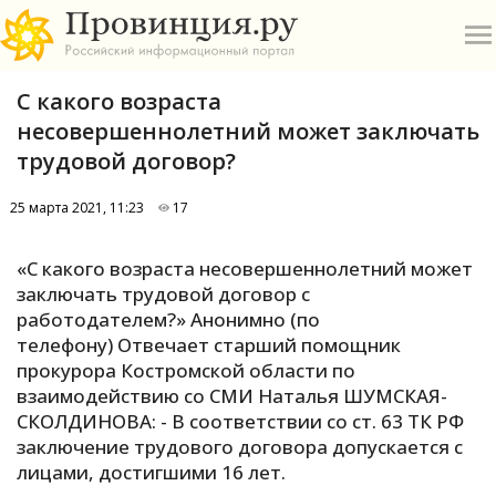
С какого возраста
несовершеннолетний может заключать
трудовой договор?
25 марта 2021, 11:23
17
О
«С какого возраста несовершеннолетний может
А
заключать трудовой договор с
работодателем?» Анонимно (по
П
телефону) Отвечает старший помощник
Б
прокурора Костромской области по
взаимодействию со СМИ Наталья ШУМСКАЯ-
В
СКОЛДИНОВА: - В соответствии со ст. 63 ТК РФ
Р
заключение трудового договора допускается с
лицами, достигшими 16 лет.