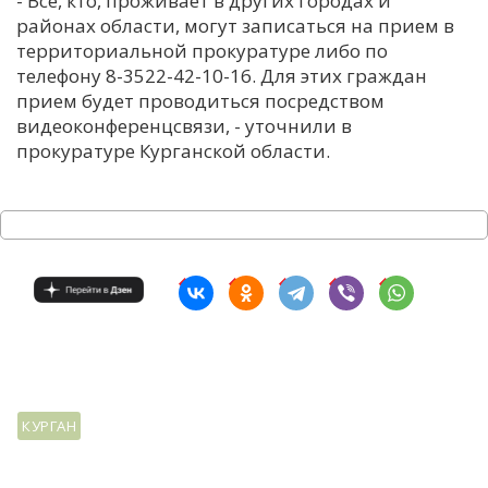
- Все, кто, проживает в других городах и
районах области, могут записаться на прием в
С
территориальной прокуратуре либо по
Е
телефону 8-3522-42-10-16. Для этих граждан
прием будет проводиться посредством
И
видеоконференцсвязи, - уточнили в
прокуратуре Курганской области.
Т
К
У
Х
М
Ч
Н
КУРГАН
Я