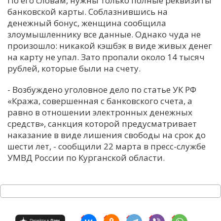
По его словам, нужны только полные реквизиты
банковской карты. Соблазнившись на
С
денежный бонус, женщина сообщила
Е
злоумышленнику все данные. Однако чуда не
произошло: никакой кэшбэк в виде живых денег
И
на карту не упал. Зато пропали около 14 тысяч
рублей, которые были на счету.
Т
К
- Возбуждено уголовное дело по статье УК РФ
«Кража, совершенная с банковского счета, а
равно в отношении электронных денежных
У
средств», санкция которой предусматривает
наказание в виде лишения свободы на срок до
Х
шести лет, - сообщили 22 марта в пресс-службе
УМВД России по Курганской области.
М
Ч
Н
Я