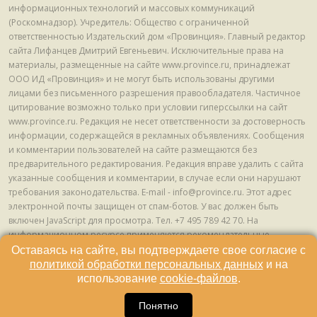
информационных технологий и массовых коммуникаций
(Роскомнадзор). Учредитель: Общество с ограниченной
ответственностью Издательский дом «Провинция». Главный редактор
сайта Лифанцев Дмитрий Евгеньевич. Исключительные права на
материалы, размещенные на сайте www.province.ru, принадлежат
ООО ИД «Провинция» и не могут быть использованы другими
лицами без письменного разрешения правообладателя. Частичное
цитирование возможно только при условии гиперссылки на сайт
www.province.ru. Редакция не несет ответственности за достоверность
информации, содержащейся в рекламных объявлениях. Сообщения
и комментарии пользователей на сайте размещаются без
предварительного редактирования. Редакция вправе удалить с сайта
указанные сообщения и комментарии, в случае если они нарушают
требования законодательства. E-mail - info@province.ru. Этот адрес
электронной почты защищен от спам-ботов. У вас должен быть
включен JavaScript для просмотра. Tел. +7 495 789 42 70. На
информационном ресурсе применяются рекомендательные
технологии (информационные технологии предоставления
Оставаясь на сайте, вы подтверждаете свое согласие с
информации на основе сбора, систематизации и анализа сведений,
политикой обработки персональных данных
и на
относящихся к предпочтениям пользователей сети "Интернет",
использование
cookie-файлов
.
находящихся на территории Российской Федерации) © ООО ИД
16
«Провинция», 2013 - 2024г.
Понятно