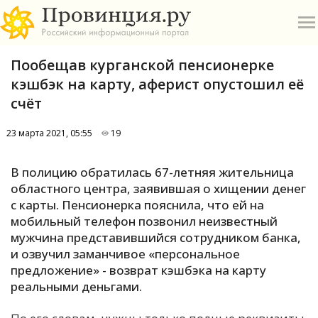
Пообещав курганской пенсионерке
кэшбэк на карту, аферист опустошил её
счёт
23 марта 2021, 05:55
19
О
В полицию обратилась 67-летняя жительница
А
областного центра, заявившая о хищении денег
с карты. Пенсионерка пояснила, что ей на
П
мобильный телефон позвонил неизвестный
Б
мужчина представившийся сотрудником банка,
и озвучил заманчивое «персональное
В
предложение» - возврат кэшбэка на карту
Р
реальными деньгами.