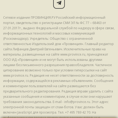
Сетевое издание ПРОВИНЦИЯ.РУ Российский информационный
портал, свидетельство о регистрации СМИ ЭЛ № ФС 77 – 68463 от
27.01.2017г., выдано Федеральной службой по надзору в сфере связи,
информационных технологий и массовых коммуникаций
(Роскомнадзор). Учредитель: Общество с ограниченной
ответственностью Издательский дом «Провинция». Главный редактор
сайта Лифанцев Дмитрий Евгеньевич. Исключительные права на
материалы, размещенные на сайте www.province.ru, принадлежат
ООО ИД «Провинция» и не могут быть использованы другими
лицами без письменного разрешения правообладателя. Частичное
цитирование возможно только при условии гиперссылки на сайт
www.province.ru. Редакция не несет ответственности за достоверность
информации, содержащейся в рекламных объявлениях. Сообщения
и комментарии пользователей на сайте размещаются без
предварительного редактирования. Редакция вправе удалить с сайта
указанные сообщения и комментарии, в случае если они нарушают
требования законодательства. E-mail - info@province.ru. Этот адрес
электронной почты защищен от спам-ботов. У вас должен быть
включен JavaScript для просмотра. Tел. +7 495 789 42 70. На
информационном ресурсе применяются рекомендательные