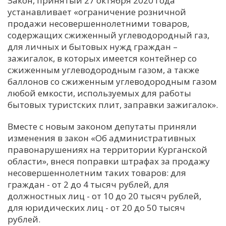
Закон, принятый 27 октября 2020 года
устанавливает «ограничение розничной
С
продажи несовершеннолетними товаров,
Е
содержащих сжиженный углеводородный газ,
для личных и бытовых нужд граждан –
И
зажигалок, в которых имеется контейнер со
сжиженным углеводородным газом, а также
Т
баллонов со сжиженным углеводородным газом
К
любой емкости, используемых для работы
бытовых туристских плит, заправки зажигалок».
У
Вместе с новым законом депутаты приняли
изменения в закон «Об административных
Х
правонарушениях на территории Курганской
области», внеся поправки штрафах за продажу
М
несовершеннолетним таких товаров: для
Ч
граждан - от 2 до 4 тысяч рублей, для
Н
должностных лиц - от 10 до 20 тысяч рублей,
Я
для юридических лиц - от 20 до 50 тысяч
рублей.