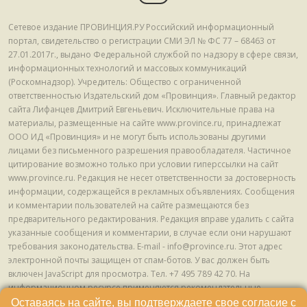
Сетевое издание ПРОВИНЦИЯ.РУ Российский информационный
портал, свидетельство о регистрации СМИ ЭЛ № ФС 77 – 68463 от
27.01.2017г., выдано Федеральной службой по надзору в сфере связи,
информационных технологий и массовых коммуникаций
(Роскомнадзор). Учредитель: Общество с ограниченной
ответственностью Издательский дом «Провинция». Главный редактор
сайта Лифанцев Дмитрий Евгеньевич. Исключительные права на
материалы, размещенные на сайте www.province.ru, принадлежат
ООО ИД «Провинция» и не могут быть использованы другими
лицами без письменного разрешения правообладателя. Частичное
цитирование возможно только при условии гиперссылки на сайт
www.province.ru. Редакция не несет ответственности за достоверность
информации, содержащейся в рекламных объявлениях. Сообщения
и комментарии пользователей на сайте размещаются без
предварительного редактирования. Редакция вправе удалить с сайта
указанные сообщения и комментарии, в случае если они нарушают
требования законодательства. E-mail - info@province.ru. Этот адрес
электронной почты защищен от спам-ботов. У вас должен быть
включен JavaScript для просмотра. Tел. +7 495 789 42 70. На
информационном ресурсе применяются рекомендательные
технологии (информационные технологии предоставления
Оставаясь на сайте, вы подтверждаете свое согласие с