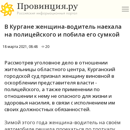
В Кургане женщина-водитель наехала
на полицейского и побила его сумкой
18 марта 2021, 08:48
20
О
Рассмотрев уголовное дело в отношении
жительницы областного центра, Курганский
А
городской суд признал женщину виновной в
оскорблении представителя власти -
П
полицейского, а также применении по
Б
отношении к нему не опасного для жизни и
здоровья насилия, в связи с исполнением им
В
своих должностных обязанностей.
Р
Зимой этого года женщина-водитель на своём
автомобиле решила проехаться по тротуару.