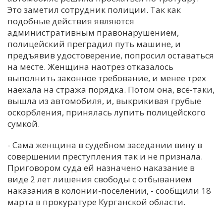
Это заметил сотрудник полиции. Так как
С
подобные действия являются
Е
административным правонарушением,
полицейский преградил путь машине, и
предъявив удостоверение, попросил оставаться
И
на месте. Женщина наотрез отказалось
Т
выполнить законное требование, и менее трех
К
наехала на стража порядка. Потом она, всё-таки,
вышла из автомобиля, и, выкрикивая грубые
оскорбления, принялась лупить полицейского
У
сумкой.
- Сама женщина в судебном заседании вину в
Х
совершении преступления так и не признала.
М
Приговором суда ей назначено наказание в
Ч
виде 2 лет лишения свободы с отбыванием
Н
наказания в колонии-поселении, - сообщили 18
Я
марта в прокуратуре Курганской области.