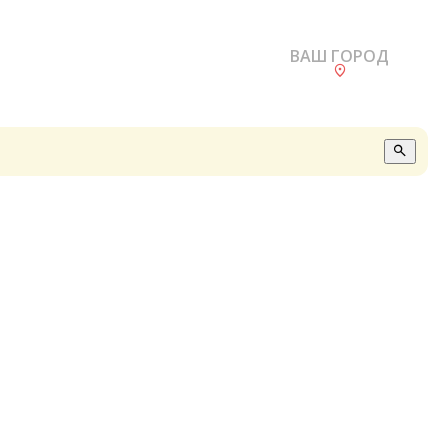
ВАШ ГОРОД
О
А
П
Б
В
Р
С
Е