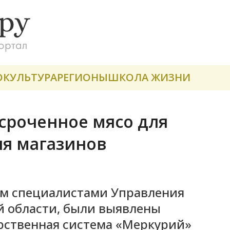
О
КУЛЬТУРА
РЕГИОНЫ
ШКОЛА ЖИЗНИ
осроченное мясо для
ля магазинов
ым специалистами Управления
й области, были выявлены
рственная система «Меркурий»