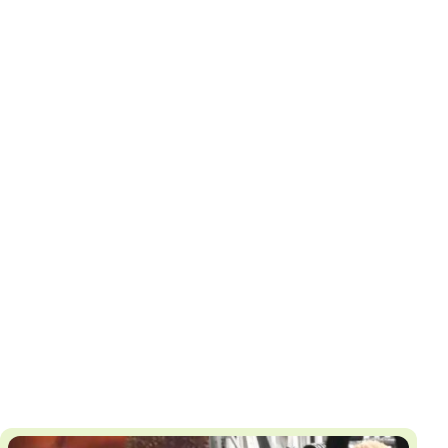
И
Т
К
У
Х
М
Ч
Н
Я