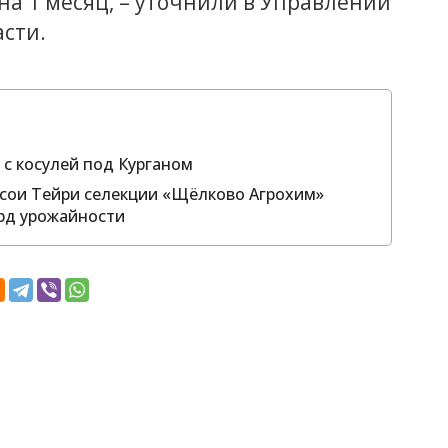
а 1 месяц, – уточнили в Управлении
асти.
с косулей под Курганом
т сои Тейри селекции «Щёлково Агрохим»
рд урожайности