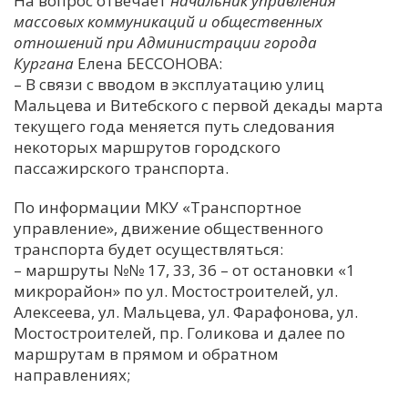
На вопрос отвечает
начальник управления
массовых коммуникаций и общественных
С
отношений при Администрации города
Е
Кургана
Елена БЕССОНОВА:
– В связи с вводом в эксплуатацию улиц
И
Мальцева и Витебского с первой декады марта
текущего года меняется путь следования
Т
некоторых маршрутов городского
К
пассажирского транспорта.
По информации МКУ «Транспортное
У
управление», движение общественного
транспорта будет осуществляться:
Х
– маршруты №№ 17, 33, 36 – от остановки «1
микрорайон» по ул. Мостостроителей, ул.
М
Алексеева, ул. Мальцева, ул. Фарафонова, ул.
Ч
Мостостроителей, пр. Голикова и далее по
Н
маршрутам в прямом и обратном
Я
направлениях;