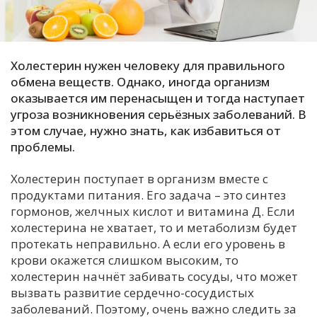
С
Е
Холестерин нужен человеку для правильного
И
обмена веществ. Однако, иногда организм
оказывается им перенасыщен и тогда наступает
Т
угроза возникновения серьёзных заболеваний. В
К
этом случае, нужно знать, как избавиться от
проблемы.
У
Холестерин поступает в организм вместе с
продуктами питания. Его задача – это синтез
Х
гормонов, желчных кислот и витамина Д. Если
холестерина не хватает, то и метаболизм будет
М
протекать неправильно. А если его уровень в
Ч
крови окажется слишком высоким, то
Н
холестерин начнёт забивать сосуды, что может
Я
вызвать развитие сердечно-сосудистых
заболеваний. Поэтому, очень важно следить за