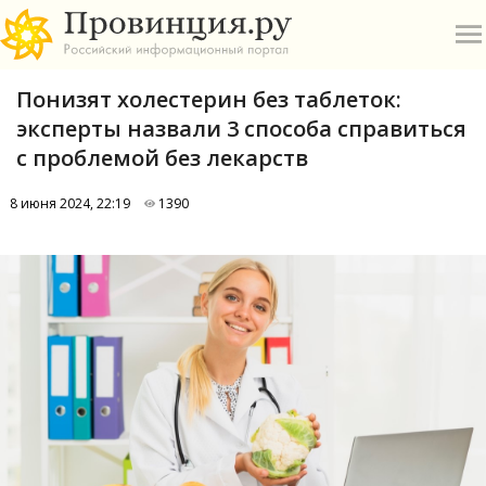
Понизят холестерин без таблеток:
эксперты назвали 3 способа справиться
с проблемой без лекарств
8 июня 2024, 22:19
1390
О
А
П
Б
В
Р