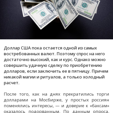
С
Е
И
Т
К
Доллар США пока остается одной из самых
востребованных валют. Поэтому спрос на него
достаточно высокий, как и курс. Однако можно
У
совершить удачную сделку по приобретению
долларов, если заключить ее в пятницу. Причем
Х
никакой магии и ритуалов, а только холодный
М
расчет.
Ч
После того, как на днях прекратились торги
Н
долларами на Мосбирже, у простых россиян
Я
поменялись интересы, — и доверие к «баксам»
оказалось подорванным. По данным опроса,