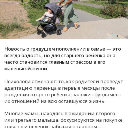
С
Е
И
Т
Новость о грядущем пополнении в семье — это
К
всегда радость, но для старшего ребенка она
часто становится главным стрессом в его
У
маленькой жизни.
Психологи отмечают: то, как родители проведут
Х
адаптацию первенца в первые месяцы после
М
рождения второго ребенка, заложит фундамент
Ч
их отношений на всю оставшуюся жизнь.
Н
Многие мамы, находясь в ожидании второго
Я
или третьего малыша, фокусируются на покупке
колясок и пеленок, забывая о главном —