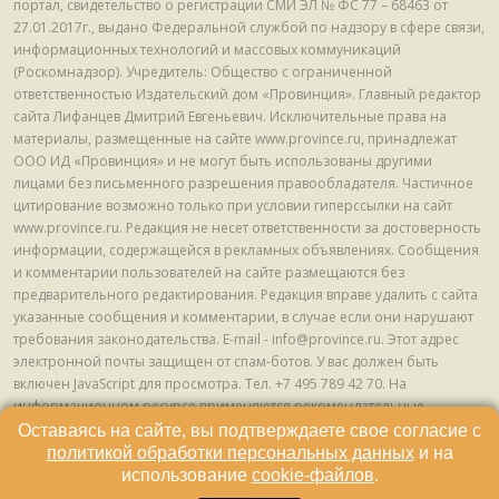
портал, свидетельство о регистрации СМИ ЭЛ № ФС 77 – 68463 от
27.01.2017г., выдано Федеральной службой по надзору в сфере связи,
информационных технологий и массовых коммуникаций
(Роскомнадзор). Учредитель: Общество с ограниченной
ответственностью Издательский дом «Провинция». Главный редактор
сайта Лифанцев Дмитрий Евгеньевич. Исключительные права на
материалы, размещенные на сайте www.province.ru, принадлежат
ООО ИД «Провинция» и не могут быть использованы другими
лицами без письменного разрешения правообладателя. Частичное
цитирование возможно только при условии гиперссылки на сайт
www.province.ru. Редакция не несет ответственности за достоверность
информации, содержащейся в рекламных объявлениях. Сообщения
и комментарии пользователей на сайте размещаются без
предварительного редактирования. Редакция вправе удалить с сайта
указанные сообщения и комментарии, в случае если они нарушают
требования законодательства. E-mail - info@province.ru. Этот адрес
электронной почты защищен от спам-ботов. У вас должен быть
включен JavaScript для просмотра. Tел. +7 495 789 42 70. На
информационном ресурсе применяются рекомендательные
технологии (информационные технологии предоставления
Оставаясь на сайте, вы подтверждаете свое согласие с
информации на основе сбора, систематизации и анализа сведений,
политикой обработки персональных данных
и на
относящихся к предпочтениям пользователей сети "Интернет",
использование
cookie-файлов
.
находящихся на территории Российской Федерации) © ООО ИД