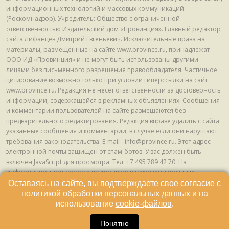
информационных технологий и массовых коммуникаций
(Роскомнадзор). Учредитель: Общество с ограниченной
ответственностью Издательский дом «Провинция». Главный редактор
сайта Лифанцев Дмитрий Евгеньевич. Исключительные права на
материалы, размещенные на сайте www.province.ru, принадлежат
ООО ИД «Провинция» и не могут быть использованы другими
лицами без письменного разрешения правообладателя. Частичное
цитирование возможно только при условии гиперссылки на сайт
www.province.ru. Редакция не несет ответственности за достоверность
информации, содержащейся в рекламных объявлениях. Сообщения
и комментарии пользователей на сайте размещаются без
предварительного редактирования. Редакция вправе удалить с сайта
указанные сообщения и комментарии, в случае если они нарушают
требования законодательства. E-mail - info@province.ru. Этот адрес
электронной почты защищен от спам-ботов. У вас должен быть
включен JavaScript для просмотра. Tел. +7 495 789 42 70. На
информационном ресурсе применяются рекомендательные
технологии (информационные технологии предоставления
Оставаясь на сайте, вы подтверждаете свое согласие с
информации на основе сбора, систематизации и анализа сведений,
политикой обработки персональных данных
и на
относящихся к предпочтениям пользователей сети "Интернет",
использование
cookie-файлов
.
находящихся на территории Российской Федерации) © ООО ИД
«Провинция», 2013 - 2024г.
Понятно