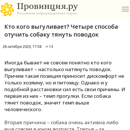
Кто кого выгуливает? Четыре способа
отучить собаку тянуть поводок
28 октября 2020, 17:58
13
О
Иногда бывает не совсем понятно кто кого
выгуливает – настолько натянуть поводок.
А
Причем такая позиция приносит дискомфорт не
только хозяину, но и питомцу. Однако и у
П
подобной расстановки сил есть свои причины. И
Б
первая из них – темп прогулки. Если собака
тянет поводок, значит темп выше
В
человеческого.
Р
Вторая причина – собака очень активна либо
еще совсем в юном возрасте. Третья – за