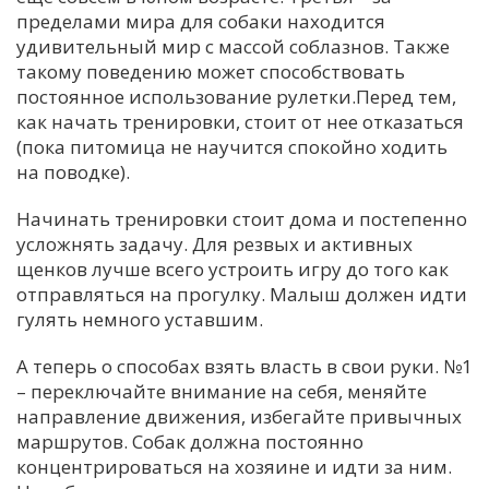
пределами мира для собаки находится
С
удивительный мир с массой соблазнов. Также
Е
такому поведению может способствовать
постоянное использование рулетки.Перед тем,
как начать тренировки, стоит от нее отказаться
И
(пока питомица не научится спокойно ходить
Т
на поводке).
К
Начинать тренировки стоит дома и постепенно
усложнять задачу. Для резвых и активных
У
щенков лучше всего устроить игру до того как
отправляться на прогулку. Малыш должен идти
гулять немного уставшим.
Х
М
А теперь о способах взять власть в свои руки. №1
Ч
– переключайте внимание на себя, меняйте
направление движения, избегайте привычных
Н
маршрутов. Собак должна постоянно
Я
концентрироваться на хозяине и идти за ним.