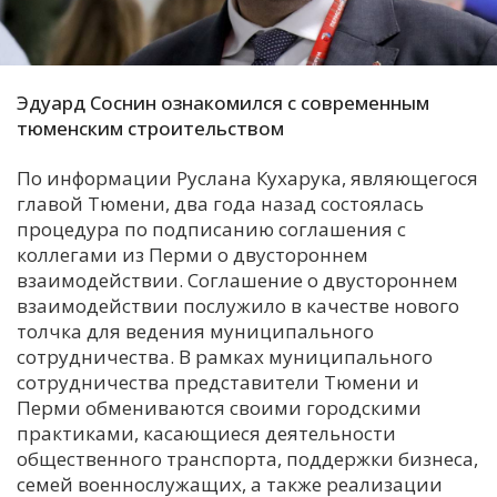
С
Е
Эдуард Соснин ознакомился с современным
И
тюменским строительством
Т
По информации Руслана Кухарука, являющегося
К
главой Тюмени, два года назад состоялась
процедура по подписанию соглашения с
коллегами из Перми о двустороннем
У
взаимодействии. Соглашение о двустороннем
взаимодействии послужило в качестве нового
Х
толчка для ведения муниципального
сотрудничества. В рамках муниципального
М
сотрудничества представители Тюмени и
Ч
Перми обмениваются своими городскими
Н
практиками, касающиеся деятельности
Я
общественного транспорта, поддержки бизнеса,
семей военнослужащих, а также реализации