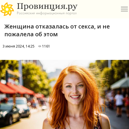
Женщина отказалась от секса, и не
пожалела об этом
3 июня 2024, 14:25
1161
О
А
П
Б
В
Р