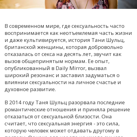
С
Е
В современном мире, где сексуальность часто
воспринимается как неотъемлемая часть жизни
И
и даже культивируется, история Тани Шульц,
Т
британской женщины, которая добровольно
К
отказалась от секса на десять лет, звучит как
вызов общепринятым нормам. Ее опыт,
опубликованный в Daily Mirror, вызвал
У
широкий резонанс и заставил задуматься о
влиянии сексуальности на личное счастье и
духовное развитие.
Х
М
В 2014 году Таня Шульц разорвала последние
Ч
романтические отношения и приняла решение
отказаться от сексуальной близости. Она
Н
считает, что сексуальная энергия - это сила,
Я
которую человек может отдавать другому в