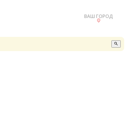
ВАШ ГОРОД
О
А
П
Б
В
Р
С
Е