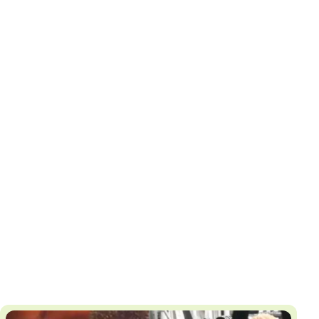
И
Т
К
У
Х
М
Ч
Н
Я