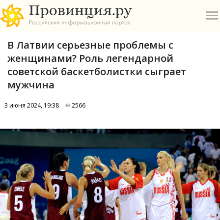
В Латвии серьезные проблемы с
женщинами? Роль легендарной
советской баскетболистки сыграет
мужчина
О
3 июня 2024, 19:38
2566
А
П
Б
В
Р