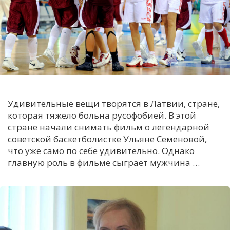
С
Е
И
Т
К
Удивительные вещи творятся в Латвии, стране,
которая тяжело больна русофобией. В этой
У
стране начали снимать фильм о легендарной
советской баскетболистке Ульяне Семеновой,
что уже само по себе удивительно. Однако
Х
главную роль в фильме сыграет мужчина …
М
Ч
Н
Я