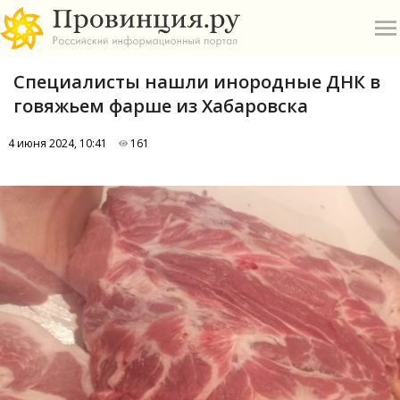
Специалисты нашли инородные ДНК в
говяжьем фарше из Хабаровска
4 июня 2024, 10:41
161
О
А
П
Б
В
Р