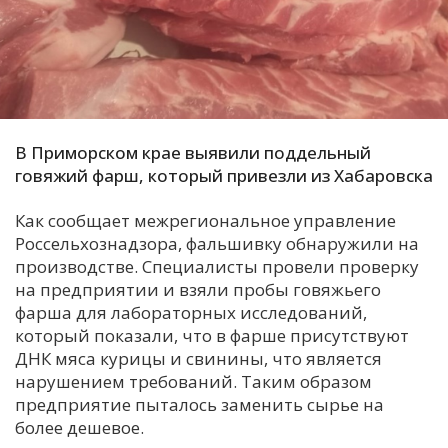
С
Е
И
Т
В Приморском крае выявили поддельный
К
говяжий фарш, который привезли из Хабаровска
Как сообщает межрегиональное управление
У
Россельхознадзора, фальшивку обнаружили на
производстве. Специалисты провели проверку
на предприятии и взяли пробы говяжьего
Х
фарша для лабораторных исследований,
М
который показали, что в фарше присутствуют
Ч
ДНК мяса курицы и свинины, что является
нарушением требований. Таким образом
Н
предприятие пыталось заменить сырье на
Я
более дешевое.