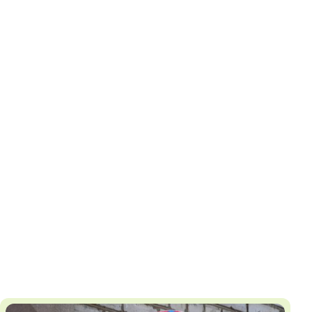
И
Т
К
У
Х
М
Ч
Н
Я