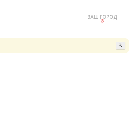
ВАШ ГОРОД
О
А
П
Б
В
Р
С
Е