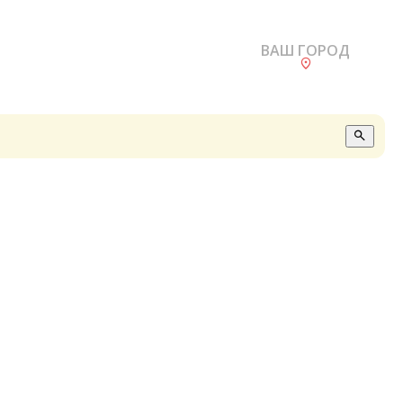
ВАШ ГОРОД
О
А
П
Б
В
Р
С
Е