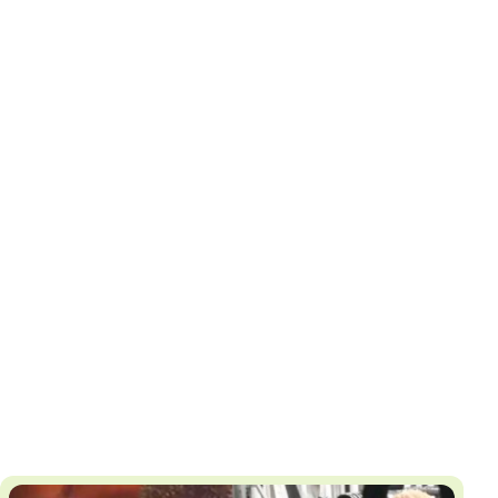
И
Т
К
У
Х
М
Ч
Н
Я