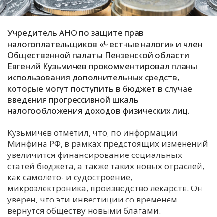
С
Е
Учредитель АНО по защите прав
налогоплательщиков «Честные налоги» и член
Общественной палаты Пензенской области
И
Евгений Кузьмичев прокомментировал планы
Т
использования дополнительных средств,
К
которые могут поступить в бюджет в случае
введения прогрессивной шкалы
налогообложения доходов физических лиц.
У
Кузьмичев отметил, что, по информации
Х
Минфина РФ, в рамках предстоящих изменений
увеличится финансирование социальных
М
статей бюджета, а также таких новых отраслей,
Ч
как самолето- и судостроение,
Н
микроэлектроника, производство лекарств. Он
Я
уверен, что эти инвестиции со временем
вернутся обществу новыми благами.