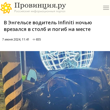
В Энгельсе водитель Infiniti ночью
врезался в столб и погиб на месте
7 июня 2024, 11:41
655
О
А
П
Б
В
Р