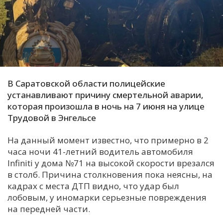
С
Е
И
Т
В Саратовской области полицейские
К
устанавливают причину смертельной аварии,
которая произошла в ночь на 7 июня на улице
Трудовой в Энгельсе
У
На данный момент известно, что примерно в 2
Х
часа ночи 41-летний водитель автомобиля
М
Infiniti у дома №71 на высокой скорости врезался
в столб. Причина столкновения пока неясны, на
Ч
кадрах с места ДТП видно, что удар был
Н
лобовым, у иномарки серьезные повреждения
Я
на передней части.