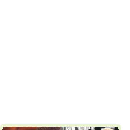
И
Т
К
У
Х
М
Ч
Н
Я