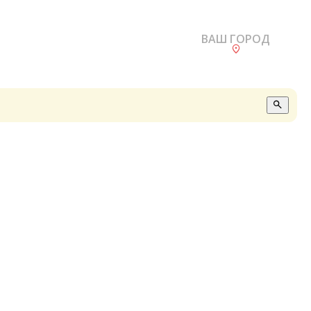
ВАШ ГОРОД
О
А
П
Б
В
Р
С
Е