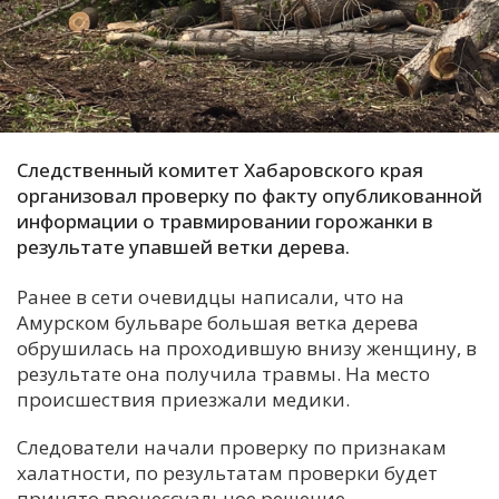
С
Е
И
Т
Следственный комитет Хабаровского края
К
организовал проверку по факту опубликованной
информации о травмировании горожанки в
результате упавшей ветки дерева.
У
Ранее в сети очевидцы написали, что на
Амурском бульваре большая ветка дерева
Х
обрушилась на проходившую внизу женщину, в
М
результате она получила травмы. На место
Ч
происшествия приезжали медики.
Н
Следователи начали проверку по признакам
Я
халатности, по результатам проверки будет
принято процессуальное решение.