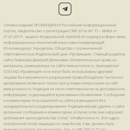
Сетевое издание ПРОВИНЦИЯ.РУ Российский информационный
портал, свидетельство о регистрации СМИ ЭЛ № ФС 77 – 68463 от
27.01.2017г., выдано Федеральной службой по надзору в сфере связи,
информационных технологий и массовых коммуникаций
(Роскомнадзор). Учредитель: Общество с ограниченной
ответственностью Издательский дом «Провинция». Главный редактор
сайта Лифанцев Дмитрий Евгеньевич. Исключительные права на
материалы, размещенные на сайте www.province.ru, принадлежат
ООО ИД «Провинция» и не могут быть использованы другими
лицами без письменного разрешения правообладателя. Частичное
цитирование возможно только при условии гиперссылки на сайт
www.province.ru. Редакция не несет ответственности за достоверность
информации, содержащейся в рекламных объявлениях. Сообщения
и комментарии пользователей на сайте размещаются без
предварительного редактирования. Редакция вправе удалить с сайта
указанные сообщения и комментарии, в случае если они нарушают
требования законодательства. E-mail - info@province.ru. Этот адрес
электронной почты защищен от спам-ботов. У вас должен быть
включен JavaScript для просмотра. Tел. +7 495 789 42 70. На