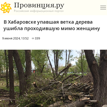
В Хабаровске упавшая ветка дерева
ушибла проходившую мимо женщину
9 июня 2024, 13:52
339
О
А
П
Б
В
Р