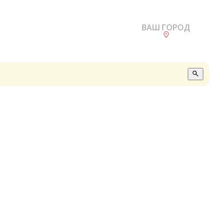
ВАШ ГОРОД
О
А
П
Б
В
Р
С
Е