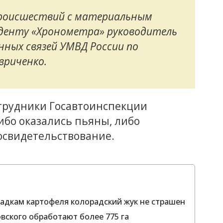
происшествий с материальным
нденту «Хронометра» руководитель
ных связей УМВД России по
вриченко.
трудники Госавтоинспекции
ибо оказались пьяны, либо
освидетельствование.
дкам картофеля колорадский жук не страшен
вского обработают более 775 га