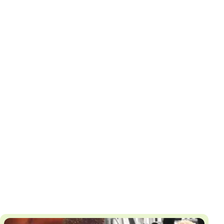
И
Т
К
У
Х
М
Ч
Н
Я