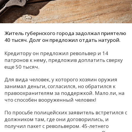
С
Е
Житель губернского города задолжал приятелю
И
40 тысяч. Долг он предложил отдать натурой.
Т
К
Кредитору он предложил револьвер и 14
патронов к нему, предложив доплатить сверху
еще 50 тысяч.
У
Для вида человек, у которого хозяин оружия
занимал деньги, согласился, но обратился к
Х
правоохранителям за поддержкой. Мало ли, на
М
что способен вооруженный человек!
Ч
По просьбе полицейских заявитель встретился с
Н
должником там, где они договорились, и
Я
получил пакет с револьвером. 45-летнего