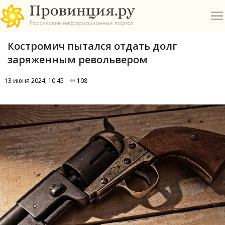
Костромич пытался отдать долг
заряженным револьвером
13 июня 2024, 10:45
108
О
А
П
Б
В
Р