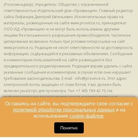
(Роскомнадзор). Учредитель: Общество с ограниченной
ответственностью Издательский дом «Провинция». Главный редактор
сайта Лифанцев Дмитрий Евгеньевич. Исключительные права на
материалы, размещенные на сайте www.province.ru, принадлежат
ООО ИД «Провинция» и не могут быть использованы другими
лицами без письменного разрешения правообладателя. Частичное
цитирование возможно только при условии гиперссылки на сайт
www.province.ru. Редакция не несет ответственности за достоверность
информации, содержащейся в рекламных объявлениях. Сообщения
и комментарии пользователей на сайте размещаются без
предварительного редактирования. Редакция вправе удалить с сайта
указанные сообщения и комментарии, в случае если они нарушают
требования законодательства. E-mail - info@province.ru. Этот адрес
электронной почты защищен от спам-ботов. У вас должен быть
включен JavaScript для просмотра. Tел. +7 495 789 42 70. На
информационном ресурсе применяются рекомендательные
технологии (информационные технологии предоставления
Оставаясь на сайте, вы подтверждаете свое согласие с
информации на основе сбора, систематизации и анализа сведений,
политикой обработки персональных данных
и на
относящихся к предпочтениям пользователей сети "Интернет",
использование
cookie-файлов
.
находящихся на территории Российской Федерации) © ООО ИД
16
«Провинция», 2013 - 2024г.
Понятно