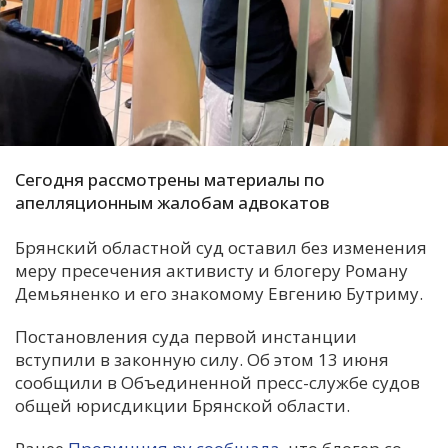
С
Е
И
Т
К
Сегодня рассмотрены материалы по
апелляционным жалобам адвокатов
У
Брянский областной суд оставил без изменения
меру пресечения активисту и блогеру Роману
Демьяненко и его знакомому Евгению Бутриму.
Х
М
Постановления суда первой инстанции
Ч
вступили в законную силу. Об этом 13 июня
сообщили в Объединенной пресс-службе судов
Н
общей юрисдикции Брянской области.
Я