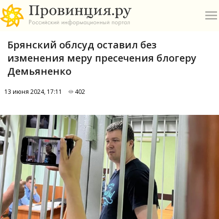
Брянский облсуд оставил без
изменения меру пресечения блогеру
Демьяненко
13 июня 2024, 17:11
402
О
А
П
Б
В
Р