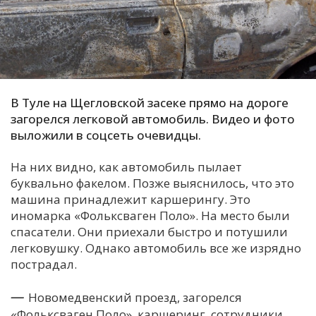
С
Е
И
Т
В Туле на Щегловской засеке прямо на дороге
загорелся легковой автомобиль. Видео и фото
К
выложили в соцсеть очевидцы.
На них видно, как автомобиль пылает
У
буквально факелом. Позже выяснилось, что это
машина принадлежит каршерингу. Это
Х
иномарка «Фольксваген Поло». На место были
М
спасатели. Они приехали быстро и потушили
Ч
легковушку. Однако автомобиль все же изрядно
пострадал.
Н
Я
—
Новомедвенский проезд, загорелся
«Фольксваген Поло», каршеринг, сотрудники