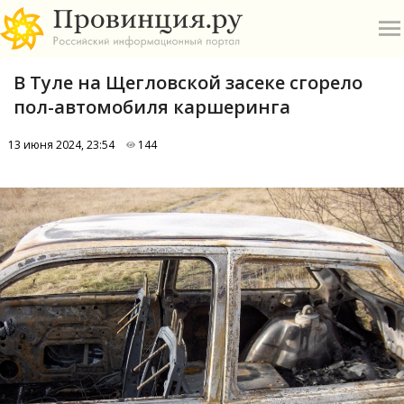
В Туле на Щегловской засеке сгорело
пол-автомобиля каршеринга
13 июня 2024, 23:54
144
О
А
П
Б
В
Р