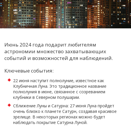
С
Е
И
Т
Июнь 2024 года подарит любителям
К
астрономии множество захватывающих
событий и возможностей для наблюдений.
У
Ключевые события:
22 июня наступит полнолуние, известное как
Х
Клубничная Луна. Это традиционное название
полнолуния в июне, связанное с созреванием
М
клубники в Северном полушарии.
Ч
Сближение Луны и Сатурна: 27 июня Луна пройдет
Н
очень близко к планете Сатурн, создавая красивое
зрелище. В некоторых регионах можно будет
Я
наблюдать покрытие Сатурна Луной.