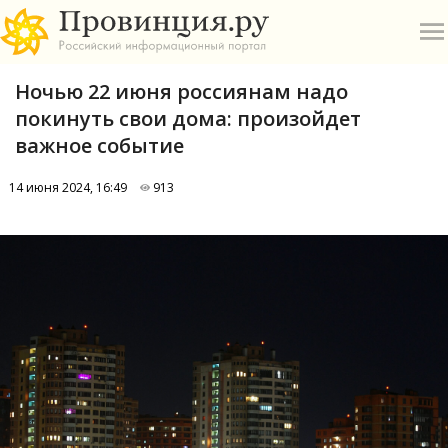
Ночью 22 июня россиянам надо
покинуть свои дома: произойдет
важное событие
14 июня 2024, 16:49
913
О
А
П
Б
В
Р