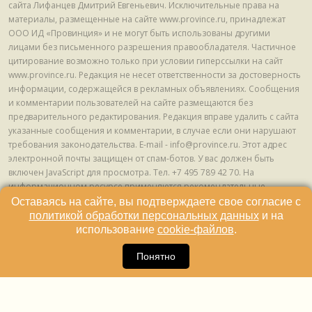
сайта Лифанцев Дмитрий Евгеньевич. Исключительные права на
материалы, размещенные на сайте www.province.ru, принадлежат
ООО ИД «Провинция» и не могут быть использованы другими
лицами без письменного разрешения правообладателя. Частичное
цитирование возможно только при условии гиперссылки на сайт
www.province.ru. Редакция не несет ответственности за достоверность
информации, содержащейся в рекламных объявлениях. Сообщения
и комментарии пользователей на сайте размещаются без
предварительного редактирования. Редакция вправе удалить с сайта
указанные сообщения и комментарии, в случае если они нарушают
требования законодательства. E-mail - info@province.ru. Этот адрес
электронной почты защищен от спам-ботов. У вас должен быть
включен JavaScript для просмотра. Tел. +7 495 789 42 70. На
информационном ресурсе применяются рекомендательные
технологии (информационные технологии предоставления
Оставаясь на сайте, вы подтверждаете свое согласие с
информации на основе сбора, систематизации и анализа сведений,
политикой обработки персональных данных
и на
относящихся к предпочтениям пользователей сети "Интернет",
использование
cookie-файлов
.
находящихся на территории Российской Федерации) © ООО ИД
16
«Провинция», 2013 - 2024г.
Понятно