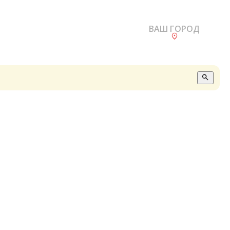
ВАШ ГОРОД
О
А
П
Б
В
Р
С
Е