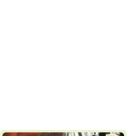
И
Т
К
У
Х
М
Ч
Н
Я