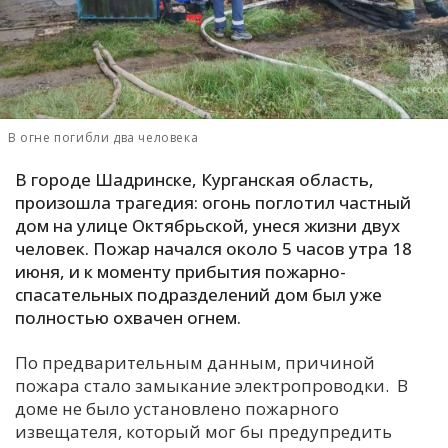
С
Е
И
В огне погибли два человека
Т
К
В городе Шадринске, Курганская область,
произошла трагедия: огонь поглотил частный
дом на улице Октябрьской, унеся жизни двух
У
человек. Пожар начался около 5 часов утра 18
июня, и к моменту прибытия пожарно-
спасательных подразделений дом был уже
Х
полностью охвачен огнем.
М
Ч
По предварительным данным, причиной
Н
пожара стало замыкание электропроводки. В
Я
доме не было установлено пожарного
извещателя, который мог бы предупредить