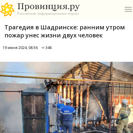
Трагедия в Шадринске: ранним утром
пожар унес жизни двух человек
19 июня 2024, 08:56
348
О
А
П
Б
В
Р