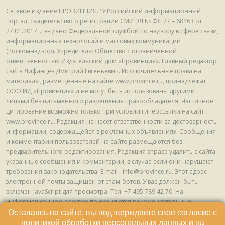
Сетевое издание ПРОВИНЦИЯ.РУ Российский информационный
портал, свидетельство о регистрации СМИ ЭЛ № ФС 77 – 68463 от
27.01.2017г., выдано Федеральной службой по надзору в сфере связи,
информационных технологий и массовых коммуникаций
(Роскомнадзор). Учредитель: Общество с ограниченной
ответственностью Издательский дом «Провинция». Главный редактор
сайта Лифанцев Дмитрий Евгеньевич. Исключительные права на
материалы, размещенные на сайте www.province.ru, принадлежат
ООО ИД «Провинция» и не могут быть использованы другими
лицами без письменного разрешения правообладателя. Частичное
цитирование возможно только при условии гиперссылки на сайт
www.province.ru. Редакция не несет ответственности за достоверность
информации, содержащейся в рекламных объявлениях. Сообщения
и комментарии пользователей на сайте размещаются без
предварительного редактирования. Редакция вправе удалить с сайта
указанные сообщения и комментарии, в случае если они нарушают
требования законодательства. E-mail - info@province.ru. Этот адрес
электронной почты защищен от спам-ботов. У вас должен быть
включен JavaScript для просмотра. Tел. +7 495 789 42 70. На
информационном ресурсе применяются рекомендательные
технологии (информационные технологии предоставления
Оставаясь на сайте, вы подтверждаете свое согласие с
информации на основе сбора, систематизации и анализа сведений,
политикой обработки персональных данных
и на