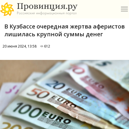
В Кузбассе очередная жертва аферистов
лишилась крупной суммы денег
20 июня 2024, 13:58
612
О
А
П
Б
В
Р