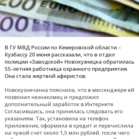
С
Е
И
Т
В ГУ МВД России по Кемеровской области –
К
Кузбассу 20 июня рассказали, что в отдел
полиции «Заводской» Новокузнецка обратилась
55-летняя работница охранного предприятия.
У
Она стала жертвой аферистов.
Новокузнечанка пояснила, что в мессенджере ей
Х
позвонил незнакомец и предложил
М
дополнительный заработок в Интернете.
Ч
Согласившись, она принялась следовать его
указаниям. Так, установила на телефон
Н
приложение, оформила в кредит и перечислила
Я
на чужой счет около 1,5 млн рублей. после чего