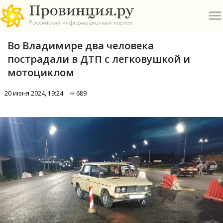
Во Владимире два человека
пострадали в ДТП с легковушкой и
мотоциклом
20 июня 2024, 19:24
689
О
А
П
Б
В
Р