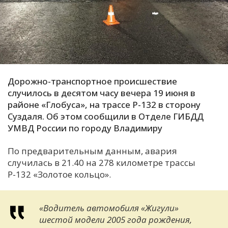
С
Е
И
Т
Дорожно-транспортное происшествие
К
случилось в десятом часу вечера 19 июня в
районе «Глобуса», на трассе Р-132 в сторону
Суздаля. Об этом сообщили в Отделе ГИБДД
У
УМВД России по городу Владимиру
Х
По предварительным данным, авария
случилась в 21.40 на 278 километре трассы
М
Р-132 «Золотое кольцо».
Ч
Н
Я
«Водитель автомобиля «Жигули»
шестой модели 2005 года рождения,