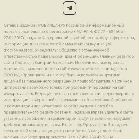
Сетевое издание ПРОВИНЦИЯ.РУ Российский информационный
портал, свидетельство о регистрации СМИ ЭЛ № ФС 77 – 68463 от
27.01.2017г., выдано Федеральной службой по надзору в сфере связи,
информационных технологий и массовых коммуникаций
(Роскомнадзор). Учредитель: Общество с ограниченной
ответственностью Издательский дом «Провинция». Главный редактор
сайта Лифанцев Дмитрий Евгеньевич. Исключительные права на
материалы, размещенные на сайте www.province.ru, принадлежат
ООО ИД «Провинция» и не могут быть использованы другими
лицами без письменного разрешения правообладателя. Частичное
цитирование возможно только при условии гиперссылки на сайт
www.province.ru. Редакция не несет ответственности за достоверность
информации, содержащейся в рекламных объявлениях. Сообщения
и комментарии пользователей на сайте размещаются без
предварительного редактирования. Редакция вправе удалить с сайта
указанные сообщения и комментарии, в случае если они нарушают
требования законодательства. E-mail - info@province.ru. Этот адрес
электронной почты защищен от спам-ботов. У вас должен быть
включен JavaScript для просмотра. Tел. +7 495 789 42 70. На