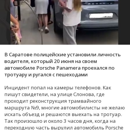
С
Е
И
Т
К
В Саратове полицейские установили личность
водителя, который 20 июня на своем
автомобиле Porsche Panamera проехался по
У
тротуару и ругался с пешеходами
Х
Инцидент попал на камеры телефонов. Как
пишут свидетели, на улице Слонова, где
М
проходит реконструкция трамвайного
Ч
маршрута №9, многие автомобилисты не желаю
Н
искать объезд и решаются выехать на тротуар.
Я
Так произошло и около 3 часов дня, когда на
переходную часть вырулил автомобиль Porsche