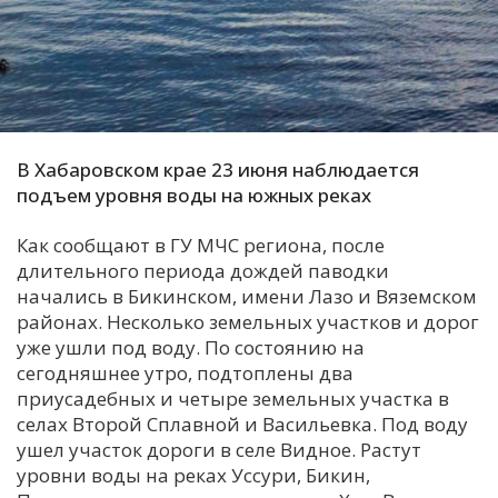
С
Е
И
Т
В Хабаровском крае 23 июня наблюдается
К
подъем уровня воды на южных реках
Как сообщают в ГУ МЧС региона, после
У
длительного периода дождей паводки
начались в Бикинском, имени Лазо и Вяземском
районах. Несколько земельных участков и дорог
Х
уже ушли под воду. По состоянию на
М
сегодняшнее утро, подтоплены два
Ч
приусадебных и четыре земельных участка в
селах Второй Сплавной и Васильевка. Под воду
Н
ушел участок дороги в селе Видное. Растут
Я
уровни воды на реках Уссури, Бикин,