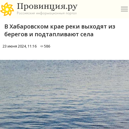
В Хабаровском крае реки выходят из
берегов и подтапливают села
23 июня 2024, 11:16
586
О
А
П
Б
В
Р