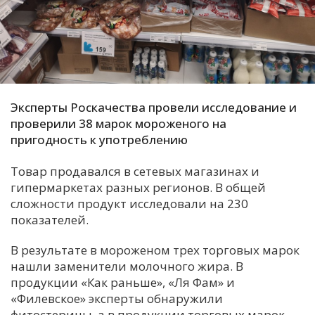
С
Е
И
Т
Эксперты Роскачества провели исследование и
К
проверили 38 марок мороженого на
пригодность к употреблению
У
Товар продавался в сетевых магазинах и
гипермаркетах разных регионов. В общей
сложности продукт исследовали на 230
Х
показателей.
М
Ч
В результате в мороженом трех торговых марок
нашли заменители молочного жира. В
Н
продукции «Как раньше», «Ля Фам» и
Я
«Филевское» эксперты обнаружили
фитостерины, а в продукции торговых марок