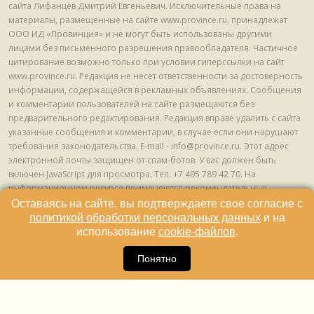
сайта Лифанцев Дмитрий Евгеньевич. Исключительные права на
материалы, размещенные на сайте www.province.ru, принадлежат
ООО ИД «Провинция» и не могут быть использованы другими
лицами без письменного разрешения правообладателя. Частичное
цитирование возможно только при условии гиперссылки на сайт
www.province.ru. Редакция не несет ответственности за достоверность
информации, содержащейся в рекламных объявлениях. Сообщения
и комментарии пользователей на сайте размещаются без
предварительного редактирования. Редакция вправе удалить с сайта
указанные сообщения и комментарии, в случае если они нарушают
требования законодательства. E-mail - info@province.ru. Этот адрес
электронной почты защищен от спам-ботов. У вас должен быть
включен JavaScript для просмотра. Tел. +7 495 789 42 70. На
информационном ресурсе применяются рекомендательные
технологии (информационные технологии предоставления
Оставаясь на сайте, вы подтверждаете свое согласие с
информации на основе сбора, систематизации и анализа сведений,
политикой обработки персональных данных
и на
относящихся к предпочтениям пользователей сети "Интернет",
использование
cookie-файлов
.
находящихся на территории Российской Федерации) © ООО ИД
16
«Провинция», 2013 - 2024г.
Понятно