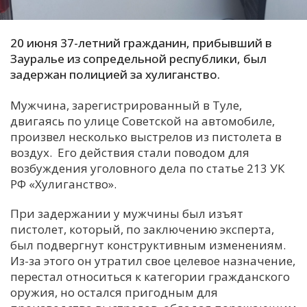
С
Е
20 июня 37-летний гражданин, прибывший в
Зауралье из сопредельной республики, был
задержан полицией за хулиганство.
И
Т
Мужчина, зарегистрированный в Туле,
К
двигаясь по улице Советской на автомобиле,
произвел несколько выстрелов из пистолета в
воздух. Его действия стали поводом для
У
возбуждения уголовного дела по статье 213 УК
РФ «Хулиганство».
Х
При задержании у мужчины был изъят
М
пистолет, который, по заключению эксперта,
Ч
был подвергнут конструктивным изменениям.
Из-за этого он утратил свое целевое назначение,
Н
перестал относиться к категории гражданского
Я
оружия, но остался пригодным для