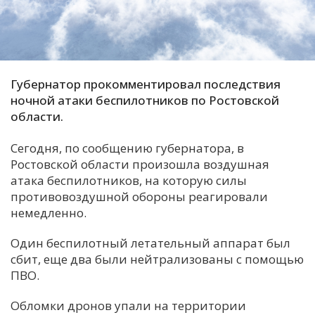
С
Е
И
Губернатор прокомментировал последствия
ночной атаки беспилотников по Ростовской
Т
области.
К
Сегодня, по сообщению губернатора, в
Ростовской области произошла воздушная
У
атака беспилотников, на которую силы
противовоздушной обороны реагировали
Х
немедленно.
М
Один беспилотный летательный аппарат был
Ч
сбит, еще два были нейтрализованы с помощью
Н
ПВО.
Я
Обломки дронов упали на территории