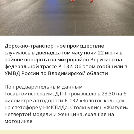
С
Е
И
Т
Дорожно-транспортное происшествие
К
случилось в двенадцатом часу ночи 22 июня в
районе поворота на микрорайон Веризино на
федеральной трассе Р-132. Об этом сообщили в
У
УМВД России по Владимирской области
По предварительным данным
Х
Госавтоинспекции, ДТП произошло в 23.30 на 6
М
километре автодороги Р-132 «Золотое кольцо» -
Ч
на светофоре у НИКТИДа. Столкнулись «Жигули»
четвертой модели и женщина, ехавшая на
Н
мотоцикле.
Я