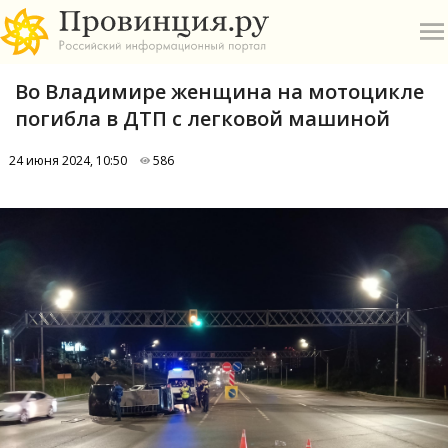
Во Владимире женщина на мотоцикле
погибла в ДТП с легковой машиной
24 июня 2024, 10:50
586
О
А
П
Б
В
Р